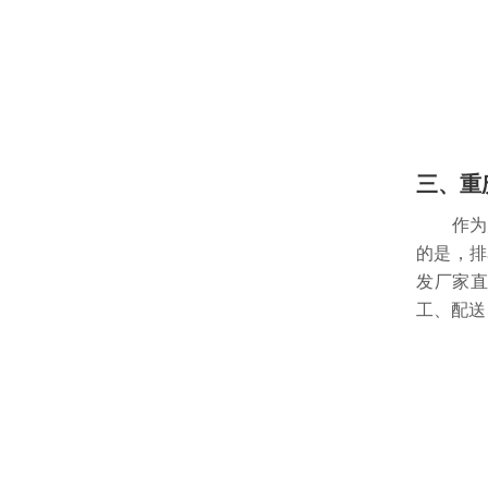
三、重
作为火
的是，排
发厂家
工、配送