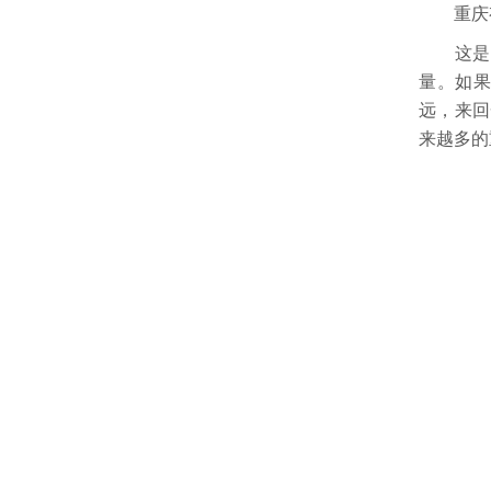
重庆有超
这是因
量。如
远，来回
来越多的