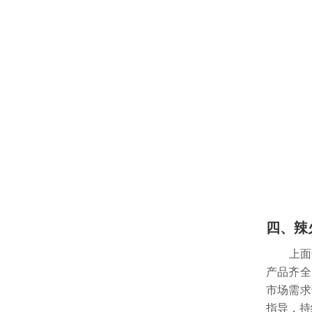
四、辣
上面说
产品齐全
市场需求
指导，持