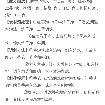
【配方组成】
净母鸡半只，干香菇1 0朵，红枣3颗，
生姜1块，料酒15克，精盐5克，白糖5克，枸杞15克，
清水3000克。
【食材预处理】
①红枣泡1 0分钟洗干净；干香菇用温
水泡透，洗干净，去蒂切块。
②生姜洗干净，去皮切片；净母鸡剁成
块，焯水洗干净，备用。
【调制方法】
①将鸡块放入汤锅，倒入清水，再放入
红枣、香菇、姜片和料酒。
②大火煮沸，转小火慢炖1小时后，加入枸
杞，调入精盐和白糖，大火煮沸即成。
【制作提示】
①香菇与鸡汤的炖煮时间要够，让香菇
独特的芳香融入汤底，味道会特别鲜香。
②红枣起营养滋补和增色的作用，使用前掰
开，其味道容易释放到汤中。