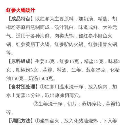
红参火锅汤汁
【成品特点】
以红参为主要原料，加奶汤、精盐、胡
椒粉等原料熬制而成，汤汁乳白、味道成鲜、大补元
气。适用于各种海鲜、肉类火锅，如红参小鲫鱼火
锅、红参黄腊丁火锅、红参驴肉火锅、红参排骨火锅
等。
【原料组成】
生姜35克，红参15克，精盐15克，味精5
克，胡椒粉3克，蒜瓣、料酒、生姜、葱各25克，化猪
油150克，奶汤1500克。
【食材预处理】
①红参用温水洗干净，放入碗内，加
水上笼蒸15分钟，取出凉凉切薄穴。
②生姜洗干净，切片；葱切碎花，蒜瓣拍
碎。
【调配方法】
①坐锅点火，放入化猪油烧热，下入姜