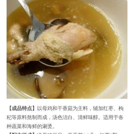
【成品特点】
以母鸡和干香菇为主料，辅加红枣、枸
杞等原料熬制而成，汤色洁白、清鲜味醇。适用于各
种蔬菜和海鲜的涮烫。