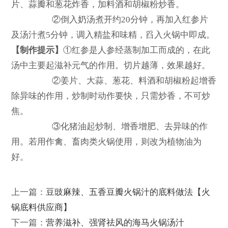
片、蒜瓣和葱花炸香，加料酒和胡椒粉炒香。
②倒入奶汤煮开约20分钟，再加入红参片
及汤汁煮5分钟，调入精盐和味精，舀入火锅中即成。
【制作提示】
①红参是人参经蒸制加工而成的，在此
汤中主要起滋补元气的作用。切片越薄，效果越好。
②姜片、大蒜、葱花、料酒和胡椒粉起增香
除异味的作用，炒制时动作要快，只需炒香，不可炒
焦。
③化猪油起炒制、增香增肥、去异味的作
用。若用作禽、畜肉类火锅使用，则改为植物油为
好。
上一篇：
豆豉麻辣、五香豆瓣火锅汁的底料做法【火
锅底料供应商】
下一篇：
营养滋补、强肾祛风的海马火锅汤汁