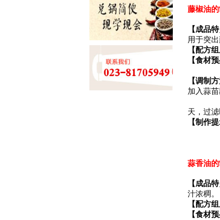
藤椒油的
【成品特
用于突出
【配方组
【食材预
②洋葱
【调制方
加入蒜苗
②将油
天，过滤
【制作提
②调制
③因为
蒜香油的
【成品特
汁浓稠。
【配方组
【食材预