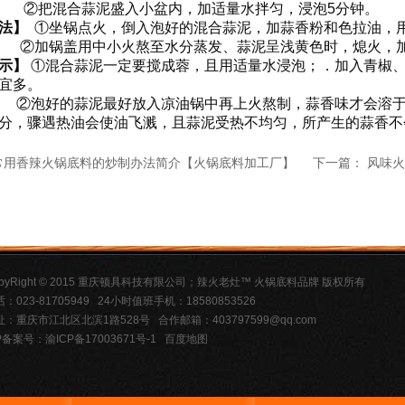
合蒜泥盛入小盆内，加适量水拌匀，浸泡5分钟。
法】
①坐锅点火，倒入泡好的混合蒜泥，加蒜香粉和色拉油，
盖用中小火熬至水分蒸发、蒜泥呈浅黄色时，熄火，加香
示】
①混合蒜泥一定要搅成蓉，且用适量水浸泡；．加入青椒
宜多。
的蒜泥最好放入凉油锅中再上火熬制，蒜香味才会溶于油中
分，骤遇热油会使油飞溅，且蒜泥受热不均匀，所产生的蒜香不
常用香辣火锅底料的炒制办法简介【火锅底料加工厂】
下一篇：
风味火
opyRight © 2015 重庆顿具科技有限公司；辣火老灶™ 火锅底料品牌 版权所有
：023-81705949 24小时值班手机：18580853526
址：重庆市江北区北滨1路528号 合作邮箱：403797599@qq.com
P备案号：渝ICP备17003671号-1
百度地图