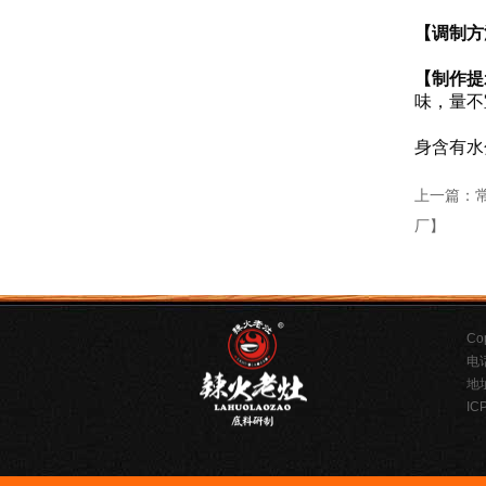
②把混
【调制方
②加锅
【制作提
味，量不
②泡好
身含有水
上一篇：
厂】
C
电话
地
IC