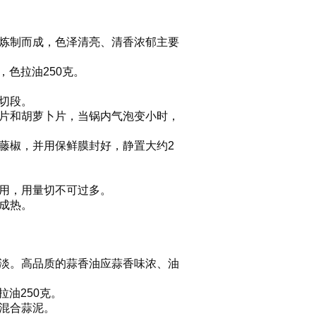
炼制而成，色泽清亮、清香浓郁主要
，色拉油250克。
切段。
片和胡萝卜片，当锅内气泡变小时，
，并用保鲜膜封好，静置大约2
。
，用量切不可过多。
成热。
淡。高品质的蒜香油应蒜香味浓、油
拉油250克。
混合蒜泥。