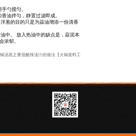
用手勺搅匀。
油拌匀，静置过滤即成。
、洋葱的目的只是为蒜油增添一份清香
。 放入热油中的缺点是，蒜泥本
会浓郁。
锅汤底之番茄酸辣汤汁的做法【火锅底料工