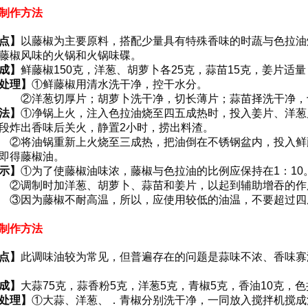
制作方法
点】
以藤椒为主要原料，搭配少量具有特殊香味的时蔬与色拉油
藤椒风味的火锅和火锅味碟。
成】
鲜藤椒150克，洋葱、胡萝卜各25克，蒜苗15克，姜片适量
处理】
①鲜藤椒用清水洗干净，控干水分。
切厚片；胡萝卜洗干净，切长薄片；蒜苗择洗干净，
法】
①净锅上火，注入色拉油烧至四五成热时，投入姜片、洋葱
段炸出香味后关火，静置2小时，捞出料渣。
锅重新上火烧至三成热，把油倒在不锈钢盆内，投入鲜藤椒
即得藤椒油。
示】
①为了使藤椒油味浓，藤椒与色拉油的比例应保持在1：10
时加洋葱、胡萝卜、蒜苗和姜片，以起到辅助增吞的作用
藤椒不耐高温，所以，应使用较低的油温，不要超过四
制作方法
点】
此调味油较为常见，但普遍存在的问题是蒜味不浓、香味寡
成】
大蒜75克，蒜香粉5克，洋葱5克，青椒5克，香油10克，色
处理】
①大蒜、洋葱、．青椒分别洗干净，一同放入搅拌机搅成