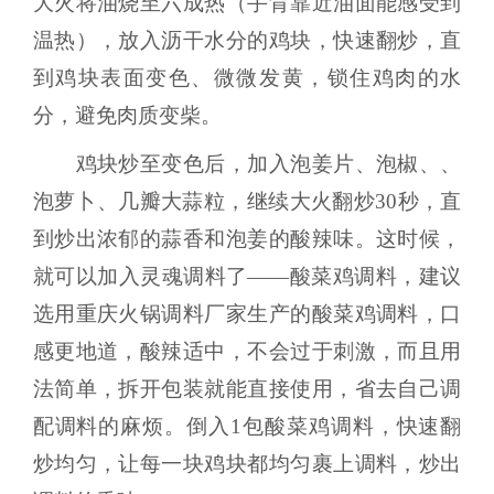
大火将油烧至六成热（手背靠近油面能感受到
温热），放入沥干水分的鸡块，快速翻炒，直
到鸡块表面变色、微微发黄，锁住鸡肉的水
分，避免肉质变柴。
鸡块炒至变色后，加入泡姜片、泡椒、、
泡萝卜、几瓣大蒜粒，继续大火翻炒30秒，直
到炒出浓郁的蒜香和泡姜的酸辣味。这时候，
就可以加入灵魂调料了——酸菜鸡调料，建议
选用重庆火锅调料厂家生产的酸菜鸡调料，口
感更地道，酸辣适中，不会过于刺激，而且用
法简单，拆开包装就能直接使用，省去自己调
配调料的麻烦。倒入1包酸菜鸡调料，快速翻
炒均匀，让每一块鸡块都均匀裹上调料，炒出