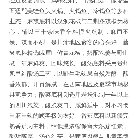
经过反复调试，风味独特、口感稳定，能够全
面适配美蛙鱼头火锅、火锅鱼、冷锅鱼等多种
业态。麻辣底料以汉源花椒与二荆条辣椒为核
心，辅以三十余味香辛料慢火熬制，麻而不
燥、辣而不烈，是川渝地区食客的心头好；藤
椒底料精选峨眉山鲜青花椒，搭配泡姜与野山
椒，清麻鲜爽、回味悠长。酸汤底料采用贵州
凯里红酸汤工艺，以野生毛辣果自然发酵，酸
香浓郁、开胃解腻，在西南地区及夏季市场极
具竞争力；酸菜底料则选用老坛泡制一年以上
的四川泡菜，酸脆爽口、咸鲜适中，对不习惯
重麻重辣的顾客极为友好。番茄底料以新疆完
熟番茄为主料，经低温浓缩保留天然茄红素，
酸甜醇厚、汤色红亮，是家庭聚餐与儿童客群