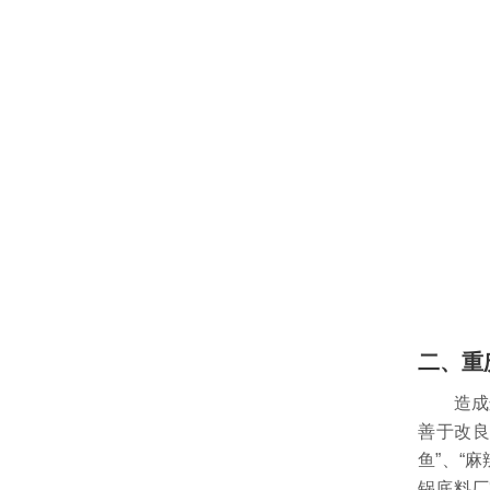
二、重
造成这
善于改良
鱼”、“
锅底料厂