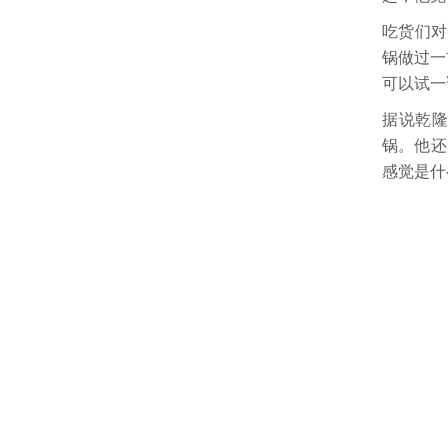
吃货们对
锅做过一
可以试一
据说乾
锅。他还
感觉是什