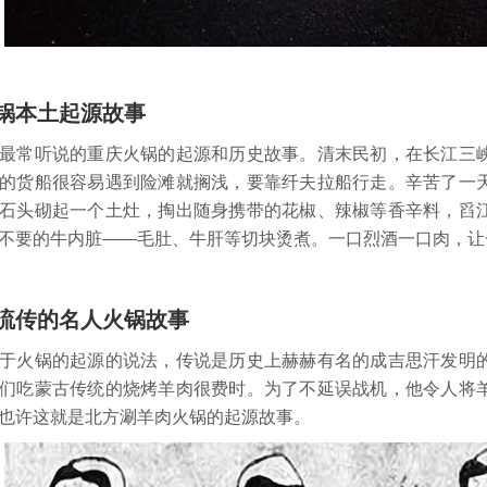
锅本土起源故事
最常听说的重庆火锅的起源和历史故事。清末民初，在长江三
的货船很容易遇到险滩就搁浅，要靠纤夫拉船行走。辛苦了一
石头砌起一个土灶，掏出随身携带的花椒、辣椒等香辛料，舀
不要的牛内脏——毛肚、牛肝等切块烫煮。一口烈酒一口肉，让
流传的名人火锅故事
于火锅的起源的说法，传说是历史上赫赫有名的成吉思汗发明
们吃蒙古传统的烧烤羊肉很费时。为了不延误战机，他令人将
也许这就是北方涮羊肉火锅的起源故事。