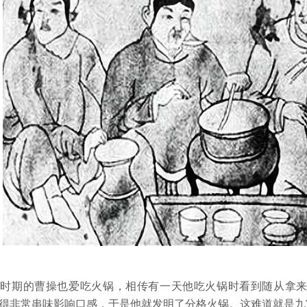
国时期的曹操也爱吃火锅，相传有一天他吃火锅时看到随从拿
得非常串味影响口感，于是他就发明了分格火锅。这难道就是九