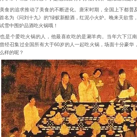
美食的追求推动了美食的不断进化。唐宋时期，全国上下都普
首名为《问刘十九》的“绿蚁新醅酒，红泥小火炉。晚来天欲雪
试雪中围炉品酒吃火锅哦！
隆也是个爱吃火锅的人，他最喜欢吃的是涮羊肉。当年六下江
曾经召集过全国所有大于60岁的人一起吃火锅，场面十分豪华
么样的呢？