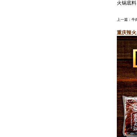
火锅底料
上一篇：
牛
重庆辣火