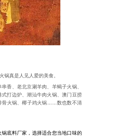
火锅真是人见人爱的美食。
串串香、老北京涮羊肉、羊蝎子火锅、
港式打边炉、潮汕牛肉火锅、澳门豆捞
排骨火锅、椰子鸡火锅……数也数不清
火锅底料厂家，选择适合您当地口味的