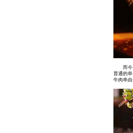
而今串
普通的串
牛肉串由