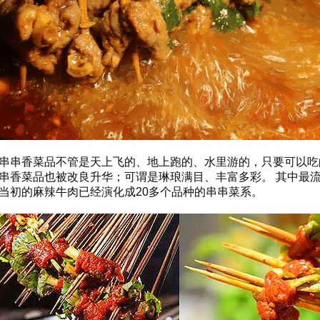
串香菜品不管是天上飞的、地上跑的、水里游的，只要可以吃
串香菜品也被改良升华；可谓是琳琅满目、丰富多彩。 其中最
当初的麻辣牛肉已经演化成20多个品种的串串菜系。