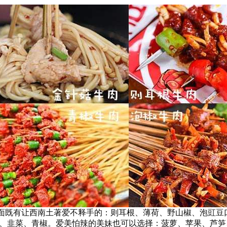
既有让西南土著爱不释手的：则耳根、薄荷、野山椒、泡豇豆
、韭菜、青椒。爱美怕辣的美妹也可以选择：菠萝、苹果、芦笋