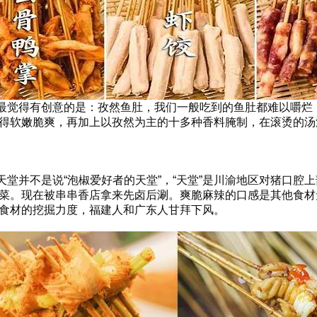
觉得有创意的是：孜然鱼肚，我们一般吃到的鱼肚都难以嚼烂
得软嫩脆爽，再加上以孜然为主的十多种香料腌制，在滚烫的汤
并不是说“泡椒爱好者的天堂”，“天堂”是川渝地区对猪口腔
菜。现在被串串香店拿来先卤后涮。爽脆麻辣的口感是其他食材
食材的挖掘力度，福建人和广东人甘拜下风。