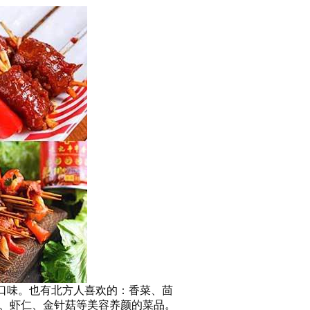
口味。也有北方人喜欢的：香菜、茴
、虾仁、金针菇等美容养颜的菜品。