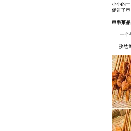
小小的一
促进了串
串串菜品
一个牛
孜然鱼