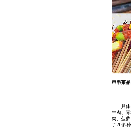
串串菜品
具体有
牛肉、青
肉、菠萝
了20多