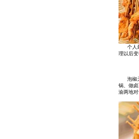
个人最
理以后变
泡椒天堂
锅、做卤
渝两地对