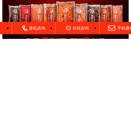
座机咨询
在线咨询
手机微
返回首页
老灶底料
新派底料
串串底料
麻辣江湖
专用红油
试料专区
辣火风貌
新闻专区
重庆顿具科技有限公司-辣火老灶品牌-火锅红油系列