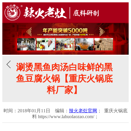
涮烫黑鱼肉汤白味鲜的黑
鱼豆腐火锅【重庆火锅底
料厂家】
时间：2018年01月11日 编辑：
辣火老灶官网
； 重庆火锅底
料 https://www.lahuolaozao.com/；