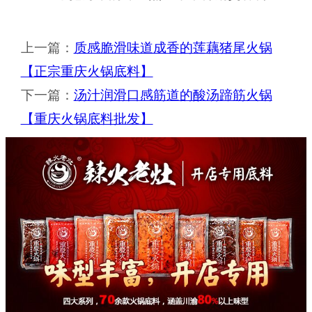
上一篇：
质感脆滑味道成香的莲藕猪尾火锅
【正宗重庆火锅底料】
下一篇：
汤汁润滑口感筋道的​酸汤蹄筋火锅
【重庆火锅底料批发】