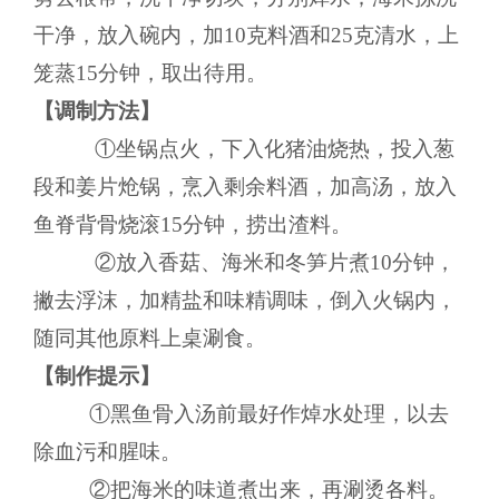
干净，放入碗内，加10克料酒和25克清水，上
笼蒸15分钟，取出待用。
【调制方法】
①坐锅点火，下入化猪油烧热，投入葱
段和姜片炝锅，烹入剩余料酒，加高汤，放入
鱼脊背骨烧滚15分钟，捞出渣料。
②放入香菇、海米和冬笋片煮10分钟，
撇去浮沫，加精盐和味精调味，倒入火锅内，
随同其他原料上桌涮食。
【制作提示】
①黑鱼骨入汤前最好作焯水处理，以去
除血污和腥味。
②把海米的味道煮出来，再涮烫各料。