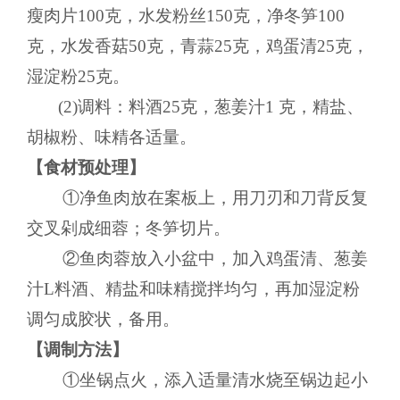
瘦肉片100克，水发粉丝150克，净冬笋100
克，水发香菇50克，青蒜25克，鸡蛋清25克，
湿淀粉25克。
(2)调料：料酒25克，葱姜汁1 克，精盐、
胡椒粉、味精各适量。
【食材预处理】
①净鱼肉放在案板上，用刀刃和刀背反复
交叉剁成细蓉；冬笋切片。
②鱼肉蓉放入小盆中，加入鸡蛋清、葱姜
汁L料酒、精盐和味精搅拌均匀，再加湿淀粉
调匀成胶状，备用。
【调制方法】
①坐锅点火，添入适量清水烧至锅边起小