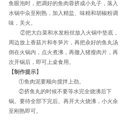
鱼眼泡时，把调好的鱼肉蓉挤成小丸子，落入
水锅中氽至刚熟，加入精盐、味精和胡椒粉调
味，关火。
②把大白菜和水发粉丝放入火锅中垫底，
周边放上香菇片和冬笋片，再把汆好的鱼丸汤
倒在火锅内，点火煮沸，再撤入猪瘦肉片，再
次开锅后，即可上桌食用。
【制作提示】
①鱼肉泥要顺向搅拌上劲。
②挤鱼丸的时候不要等水完全烧沸后下
锅。要待全部下完后。再开大火烧沸，小火汆
至刚熟即可。