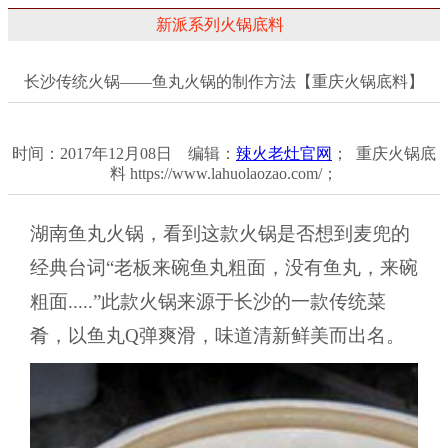
新派系列火锅底料
长沙传统火锅——鱼丸火锅的制作方法【重庆火锅底料】
时间：2017年12月08日 编辑：
辣火老灶官网
； 重庆火锅底
料 https://www.lahuolaozao.com/；
湖南鱼丸火锅，看到这款火锅是否想到麦兜的
经典台词“老板来碗鱼丸粗面，没有鱼丸，来碗
粗面.....”此款火锅来源于长沙的一款传统菜
肴，以鱼丸Q弹爽滑，味道清新鲜美而出名。