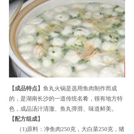
【成品特点】
鱼丸火锅是选用鱼肉制作而成
的，是湖南长沙的一道传统名肴，很有地方特
色，成品汤汁清澈、鱼丸弹滑、味道鲜美。
【配方组成】
（1)原料：净鱼肉250克，大白菜250克，猪