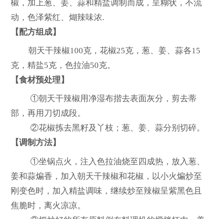
椒，加上葱、姜、蒜和精盐调制而成，呈糊状，不流
动，色泽紫红、煳辣味浓.
【配方组成】
朝天干辣椒100克，花椒25克，葱、姜、蒜各15
克，精盐5克，色拉油50克。
【食材预处理】
①朝天干辣椒用净湿布揩去表面灰分，剪去蒂
部，再用刀切成段。
②花椒拣去黑籽及丫枝；葱、姜、蒜分别切碎。
【调制方法】
①坐锅点火，注入色拉油烧至四成热，放入葱、
姜和蒜煸香，加入朝天干辣椒和花椒，以小火煸炒至
刚变色时，加入精盐调味，继续炒至辣椒呈紫黑色且
焦脆时，离火凉凉。