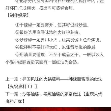
②把炒好的所有原料倒在料理机的搅拌杯内，盖
好杯口打成糊状，盛出即可盛碟食用。
【制作提示】
①干辣椒一定要剪开，使其籽也能炒焦。
②最好选用麻香味浓的大红袍花椒。
③炒辣椒一定要用小火，让其慢慢上色至焦脆。
④搅拌时不要打得太细，以保留辣椒的脆感
⑤用油量要适度，不至于成品太干。一般以装入
小碟中经静置后表面有一层红油为合适。
上一篇：
异国风味的火锅蘸料——韩辣面酱碟的做法
【火锅底料工厂】
下一篇：
沙姜油碟，姜葱油碟的家常做法【重庆火锅
底料厂家】