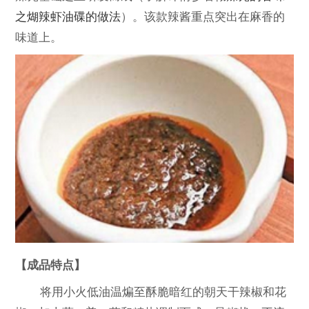
之煳辣虾油碟的做法
）。该款辣酱重点突出在麻香的
味道上。
【成品特点】
将用小火低油温煸至酥脆暗红的朝天干辣椒和花