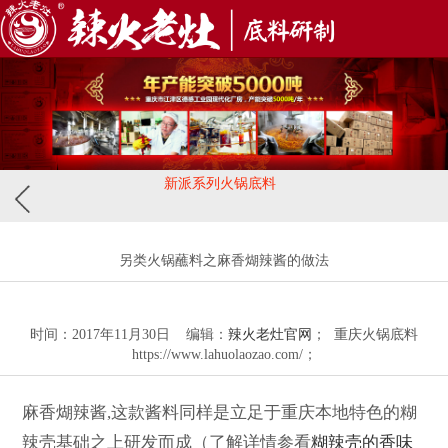
新派系列火锅底料
另类火锅蘸料之麻香煳辣酱的做法
时间：2017年11月30日 编辑：
辣火老灶官网
； 重庆火锅底料
https://www.lahuolaozao.com/；
麻香煳辣酱,这款酱料同样是立足于重庆本地特色的糊
辣壳基础之上研发而成（了解详情参看
糊辣壳的香味