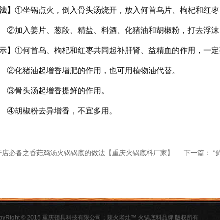
法】
①坐锅点火，倒入骨头汤烧开，放入何首乌片、枸杞和红枣
姜片、葱段、精盐、料酒、化猪油和胡椒粉，打去浮沫，
示】①何首乌、枸杞和红枣共同起补肝肾、益精血的作用，一定
油起增香增肥的作用，也可用植物油代替。
头汤起增香提鲜的作用。
粉去异增香，不宜多用。
开店必备之香菇鸡汤火锅锅底的做法【重庆火锅底料厂家】
下一篇：
“
】
opyRight © 2015 重庆顿具科技有限公司；辣火老灶™ 火锅底料品牌 版权所有