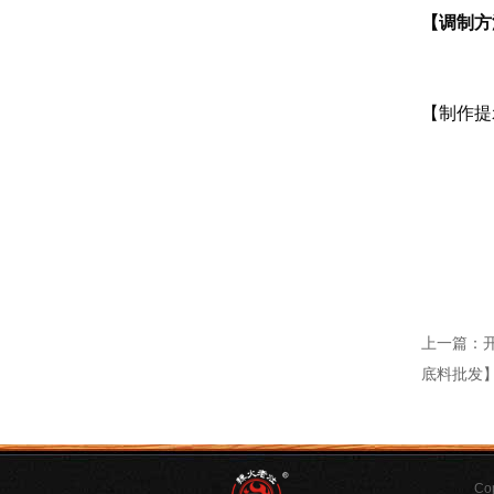
【调制方
②加入
【制作提
②化猪
③骨
④胡椒
上一篇：
底料批发
C