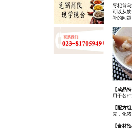
枣杞首乌
可以从饮
补的问题
【成品特
用于各种
【配方组
克，化猪
【食材预