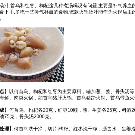
汤汁,首乌和红枣、枸杞这几种煮汤喝没有问题,主要是补气养血
食下手,多吃一些补气补血的食物,该款火锅汤汁能作为火锅店里
。
点】
以何首乌、枸杞和红枣为主要原料，辅加葱、姜、骨头汤等
海鲜、肉类火锅，如首乌猪肝火锅、首乌猪蹄火锅、首乌带鱼火
成】
何首乌、枸杞各20克，红枣10颗，葱、生姜各25克，料酒2
油75克，骨头汤2000克。
处理】
何首乌洗干净，切片}枸杞、红枣洗干净，沥去水；生姜