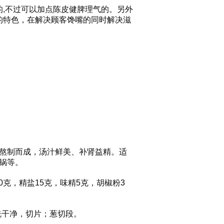
的,不过可以加点陈皮健脾理气的。另外
的特色，在解决顾客馋嘴的同时解决滋
熬制而成，汤汁鲜美、补肾益精。适
锅等。
0克，精盐15克，味精5克，胡椒粉3
洗干净，切片；葱切段。