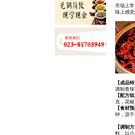
市场上常
味上感觉
【成品特
调制香辣
【配方组
克，花椒
【食材预
钟，沥干
②将干
【调制方
料，以小