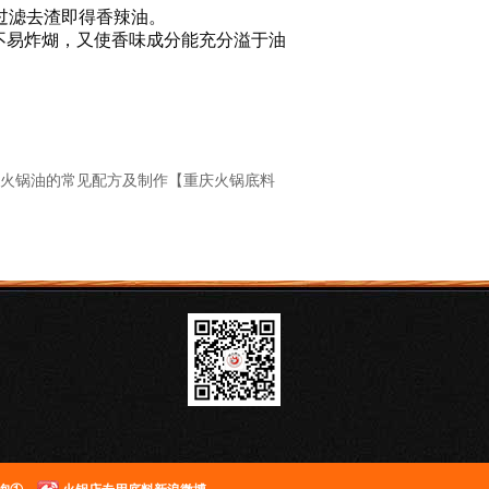
滤去渣即得香辣油。
不易炸煳，又使香味成分能充分溢于油
火锅油的常见配方及制作【重庆火锅底料