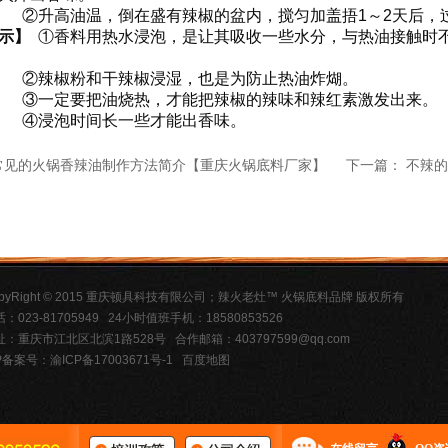
油温，倒在盛有辣椒的盆内，搅匀加盖捂1～2天后，过
提示】
①香料用热水浸泡，是让其吸收一些水分，与热油接触时
粉和干辣椒浸湿，也是为防止热油炸煳。
要把油烧热，才能把辣椒的辣味和辣红素激发出来。
泡时间长一些才能出香味。
常见的火锅香辣油制作方法简介【重庆火锅底料厂家】
下一篇：
不辣的
opyRight © 2015 重庆顿具科技有限公司；辣火老灶™ 火锅底料品牌 版权所有
：023-81705949 24小时值班手机：18580853526
址：重庆市江北区北滨1路528号 合作邮箱：403797599@qq.com
P备案号：渝ICP备17003671号-1
百度地图