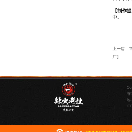
②升高
【制作
中。
②辣椒
③一定
④浸
上一篇：
厂】
C
电话
地
IC