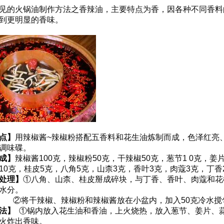
见的火锅油制作方法之香辣油，主要特点为香，因各种不同香料
到更明显的香味。
点】
用辣椒酱~辣椒粉搭配五香料和花生油炼制而成，色泽红亮
调味碟。
成】
辣椒酱100克，辣椒粉50克，干辣椒50克，葱节1 0克，
10克，桂皮5克，八角5克，山柰3克，香叶3克，肉蔻3克，丁香2
处理】
①八角、山柰、桂皮掰成碎块，与丁香、香叶、肉蔻和花
水分。
辣椒、辣椒粉和辣椒酱放在小盆内，加入50克冷水搅
法】
①锅内放入花生油和香油，上火烧热，放入葱节、姜片、
火炸出香味。