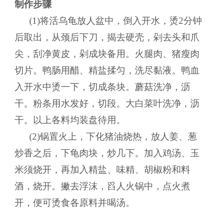
制作步骤
(1)将活乌龟放人盆中，倒入开水，烫2分钟
后取出，从颈后下刀，揭去硬壳，剁去头和爪
尖，刮净黄皮，剁成块备用。火腿肉、猪瘦肉
切片。鸭肠用醋、精盐揉匀，洗尽黏液。鸭血
入开水中烫一下，切成条块。蘑菇洗净，沥
干。粉条用水发好，切段。大白菜叶洗净，沥
干。以上各料均装盘待用。
(2)锅置火上，下化猪油烧热，放人姜、葱
炒香之后，下龟肉块，炒几下。加入鸡汤、玉
米须烧开，再加入精盐、味精、胡椒粉和料
酒，烧开。撇去浮沫，舀人火锅中，点火煮
开，便可烫食各原料并喝汤。