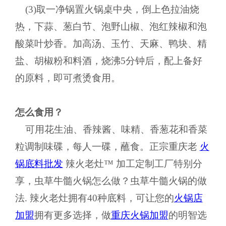
(3)取一净锅置火锅桌中央，倒上色拉油烧
热，下蒜、葱白节、泡野山椒、泡红辣椒和泡
酸菜叶炒香。加高汤、玉竹、天麻、鸭块、精
盐、胡椒粉和料酒，烧沸5分钟后，配上备好
的原料，即可煮烫食用。
怎么食用？
可用花生油、香辣酱、味精、香葱花和香菜
粒调制味碟，每人一碟，蘸食。正宗重庆老
火
锅底料批发
辣火老灶™ 加工定制工厂特别分
享，虫草牛髓火锅怎么做？虫草牛髓火锅的做
法. 辣火老灶拥有40种底料，可让您的
火锅店
加盟
拥有更多选择，做
重庆火锅加盟
的明智选