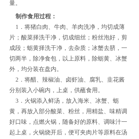
量。
制作食用过程：
1．将猪白肉、牛肉、羊肉洗净，均切成薄
片；酸菜择洗干净，切成细丝；粉丝泡好，剪
成段；蛎黄择洗干净，去杂质；冰蟹去脐，一
切两半，除净食包，以上原料，除蛎黄、冰蟹
外，均分装在盘内。
2．将醋、辣椒油、卤虾油、腐乳、韭花酱
分别装入小碗内，上桌，供蘸食用。
3．火锅添入鲜汤，放入海米、冰蟹、蛎
黄，再放入部分酸菜、粉丝，用精盐、味精调
好口味，点燃火锅，随备好的原料、调味汁一
起上桌，火锅烧开后，便可夹肉片等原料在汤