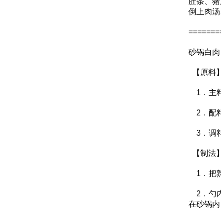
肚条、猪
倒上肉汤
=======
砂锅白肉
【原料
1．主料
2．配料
3．调料
【制法
1．把熟
2．勺内
在砂锅内