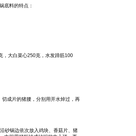
锅底料的特点：
。
，大白菜心250克，水发蹄筋100
、切成片的猪腰，分别用开水焯过，再
。
沿砂锅边依次放入鸡块、香菇片、猪