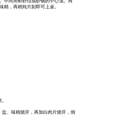
。中间用鲜虾结成砂锅的中心顶。再
味精，再稍炖片刻即可上桌。
软。
、盐、味精烧开，再加白肉片烧开，倒