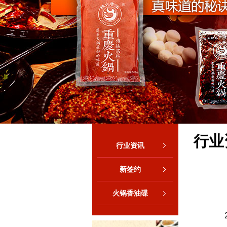
行业
行业资讯
新签约
火锅香油碟