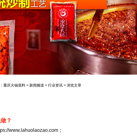
：
重庆火锅底料
>
新闻频道
>
行业资讯
> 浏览文章
么做？
//www.lahuolaozao.com；