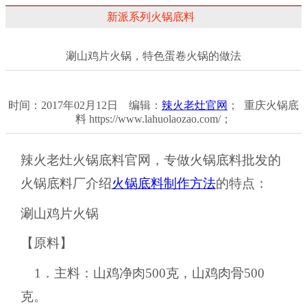
新派系列火锅底料
涮山鸡片火锅，特色蛋卷火锅的做法
时间：2017年02月12日 编辑：
辣火老灶官网
； 重庆火锅底
料 https://www.lahuolaozao.com/；
辣火老灶火锅底料官网，专做火锅底料批发的
火锅底料厂介绍
火锅底料制作方法
的特点：
涮山鸡片火锅
【原料】
1．主料：山鸡净肉500克，山鸡肉骨500
克。