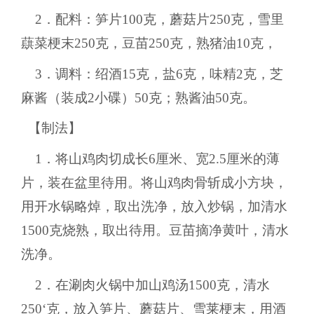
2．配料：笋片100克，蘑菇片250克，雪里
蕻菜梗末250克，豆苗250克，熟猪油10克，
3．调料：绍酒15克，盐6克，味精2克，芝
麻酱（装成2小碟）50克；熟酱油50克。
【制法】
1．将山鸡肉切成长6厘米、宽2.5厘米的薄
片，装在盆里待用。将山鸡肉骨斩成小方块，
用开水锅略焯，取出洗净，放入炒锅，加清水
1500克烧熟，取出待用。豆苗摘净黄叶，清水
洗净。
2．在涮肉火锅中加山鸡汤1500克，清水
250‘克，放入笋片、蘑菇片、雪莱梗末，用酒