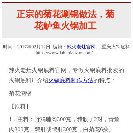
正宗的菊花涮锅做法，菊
花鲈鱼火锅加工
时间：2017年02月12日 编辑：
辣火老灶官网
； 重庆火锅底料
https://www.lahuolaozao.com/；
辣火老灶火锅底料官网，专做火锅底料批发的
火锅底料厂介绍
火锅底料制作方法
的特点：
菊花涮锅
【原料】
1．主料：野鸡脯肉300克，猪腰子2对，青鱼
肉300克，鸡肝或鸭肝300克，白菊花6朵。