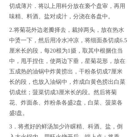
切成薄片．将以上用科分放在亵个盘审，再用
味精、料酒、盐对成汁，分浇在各盘中。
2.将菊花外边老瓣择去，裁掉两头，放在热水
中烫一下，然后用冷水冲凉，将细面条切成6.5
厘米长的段，每20根为1摄，取其中根捆住当
中，甩手捏住，使两边下垂，星菊花形，放在
五成热的油锅中炸黄捞出，干粉条切成7厘米
长的段，也放入油锅中，炸成白黄色捞出白菜
切成丝；菠菜切成3厘米长的段。然后将菊
花、炸面条、炸粉条各盛2盘，白菜、菠菜各
盛l盘。
3．将煮好的鲜汤加少许睬精、科酒、盐，倒
入大火锅内，用旺火烧开后，端上桌；将香