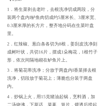
1．将生菜剥去老叶，去根洗净切成两段，分
装两个盘内I鲈鱼肉切成约5厘米长、3厘米宽、
0.3厘米厚的长方片，整齐地分码在生菜叶盘
里。
2．红辣椒、葱白条各切为8根，姜刮皮洗净刻
成树叶状，共切16片，摆成1朵梅花，1根竹子
形，依次间隔地砌在鲈鱼片上。
3．将菊花蒂洗净；分放于两盘内I香菜择去根
洗净，切段放于菊花上；薄脆也分装于两盘
内。
4．炒锅上火，用15克猪油起锅，烹料酒，加
二汤烧沸，下草话、菜薹、笋片，煨透后捞起