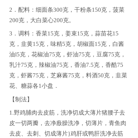
2．配料：细面条300克，干粉条150克，菠菜
200克，大白菜心200克。
3．调料：香菜15克，姜束15克，蒜苗花15
克，韭黄15克，味精5克，胡椒面15克，白酱
油l5克，花椒油75克，虾油75克，豆腐75克，
乳汁75克，辣椒油75克，香油7.5克，香酷75
克，虾酱75克，芝麻酱75克，料酒50克，韭菜
花、糖蒜各1小盘．
【制法】
1.野鸡脯肉去皮筋，洗净切成大薄片猪腰子去
皮一切两瓣，去净廒臊洗净，切薄片，青鱼肉
去皮、去刺、切成薄片}鸡肝或鸭肝洗净去筋