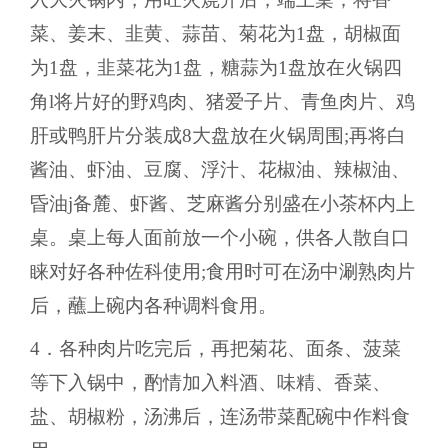
菜、姜末、韭黄、蒜苗、菊花为1盘，胡椒面
为1盘，韭菜花为1盘，糖蒜为1盘放在火锅四
角l将片好的野鸡肉、猪爱子片、青鱼肉片、鸡
肝或鸭肝片分装成8大盘放在火锅周围;再将白
酱油、虾油、豆腐、浮汁、花椒油、辣椒油、
昏油j备麓、虾酱、芝麻酱分别盛在小茶杯内上
桌。桌上每人面前放一个小碗，供各人散自口
睐对好各种佐科使用;食用时可在汤中涮熟肉片
后，蘸上碗内各种调料食用。
4．各种肉片吃完后，再把菊花、面条、菠菜
等下入锅中，酌情加入料酒、味精、香菜、
盐、胡椒粉，汤沸后，连汤带菜配碗中作料食