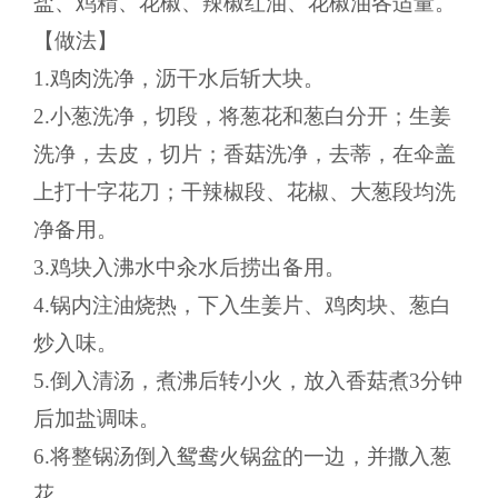
盐、鸡精、花椒、辣椒红油、花椒油各适量。
【做法】
1.鸡肉洗净，沥干水后斩大块。
2.小葱洗净，切段，将葱花和葱白分开；生姜
洗净，去皮，切片；香菇洗净，去蒂，在伞盖
上打十字花刀；干辣椒段、花椒、大葱段均洗
净备用。
3.鸡块入沸水中汆水后捞出备用。
4.锅内注油烧热，下入生姜片、鸡肉块、葱白
炒入味。
5.倒入清汤，煮沸后转小火，放入香菇煮3分钟
后加盐调味。
6.将整锅汤倒入鸳鸯火锅盆的一边，并撒入葱
花。