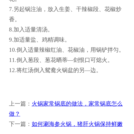
7.另起锅注油，放入生姜、干辣椒段、花椒炒
香。
8.加入适量清汤。
9.加适量盐、鸡精调味。
10.倒入适量辣椒红油、花椒油，用锅铲拌匀。
11.倒入葱段、葱花晒蒂—刽恨口可熄火。
12.将红汤倒入鸳鸯火锅盆的另—边。
上一篇：
火锅家常锅底的做法，家常锅底怎么
做？
下一篇：
如何涮海参火锅，猪肝火锅保持鲜嫩